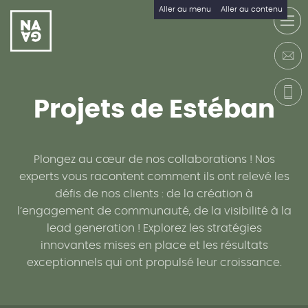
Aller au menu
Aller au contenu
P
r
o
j
e
t
s
d
e
E
s
t
é
b
a
n
Plongez au cœur de nos collaborations ! Nos
experts vous racontent comment ils ont relevé les
défis de nos clients : de la création à
l’engagement de communauté, de la visibilité à la
lead generation ! Explorez les stratégies
innovantes mises en place et les résultats
exceptionnels qui ont propulsé leur croissance.