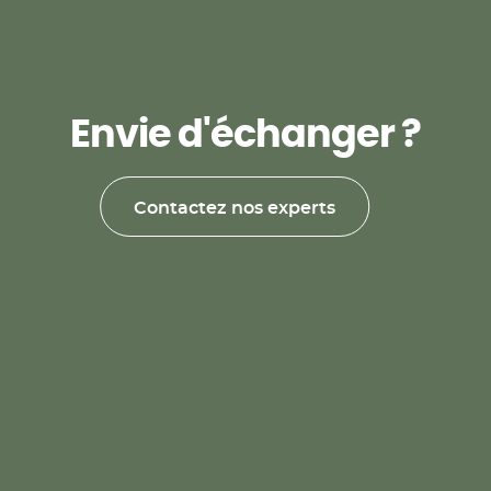
E
n
v
i
e
d
'
é
c
h
a
n
g
e
r
?
Contactez nos experts