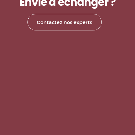
E
n
v
i
e
d
'
é
c
h
a
n
g
e
r
?
Contactez nos experts