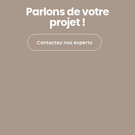
P
a
r
l
o
n
s
d
e
v
o
t
r
e
p
r
o
j
e
t
!
Contactez nos experts