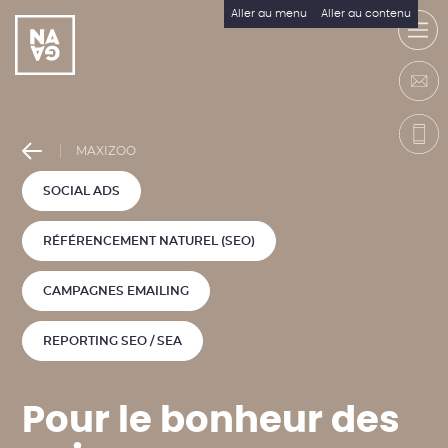
Aller au menu
Aller au contenu
MAXIZOO
SOCIAL ADS
RÉFÉRENCEMENT NATUREL (SEO)
CAMPAGNES EMAILING
REPORTING SEO / SEA
P
o
u
r
l
e
b
o
n
h
e
u
r
d
e
s