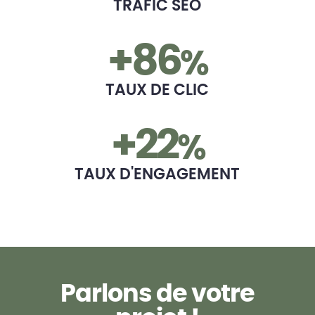
TRAFIC SEO
+86
%
TAUX DE CLIC
+22
%
TAUX D'ENGAGEMENT
P
a
r
l
o
n
s
d
e
v
o
t
r
e