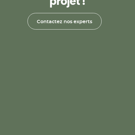
p
r
o
j
e
t
!
Contactez nos experts