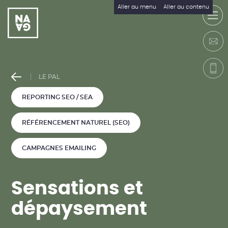
Aller au menu
Aller au contenu
LE PAL
REPORTING SEO / SEA
RÉFÉRENCEMENT NATUREL (SEO)
CAMPAGNES EMAILING
S
e
n
s
a
t
i
o
n
s
e
t
d
é
p
a
y
s
e
m
e
n
t