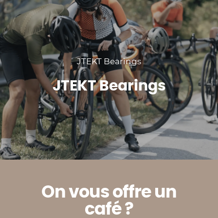
JTEKT Bearings
JTEKT Bearings
O
n
v
o
u
s
o
f
f
r
e
u
n
c
a
f
é
?